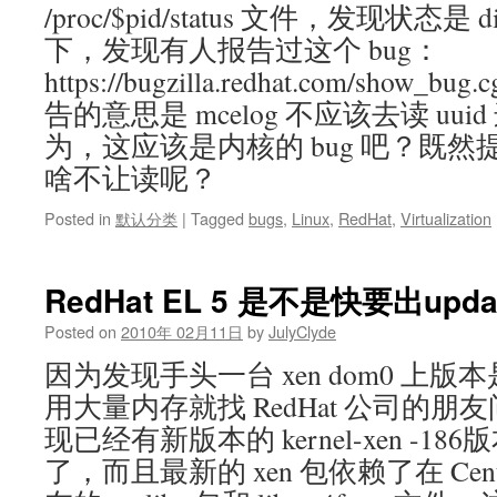
/proc/$pid/status 文件，发现状态是 
下，发现有人报告过这个 bug：
https://bugzilla.redhat.com/show_bu
告的意思是 mcelog 不应该去读 uu
为，这应该是内核的 bug 吧？既
啥不让读呢？
Posted in
默认分类
|
Tagged
bugs
,
Linux
,
RedHat
,
Virtualization
RedHat EL 5 是不是快要出upd
Posted on
2010年 02月11日
by
JulyClyde
因为发现手头一台 xen dom0 上版本是
用大量内存就找 RedHat 公司的
现已经有新版本的 kernel-xen -186版
了，而且最新的 xen 包依赖了在 Cent