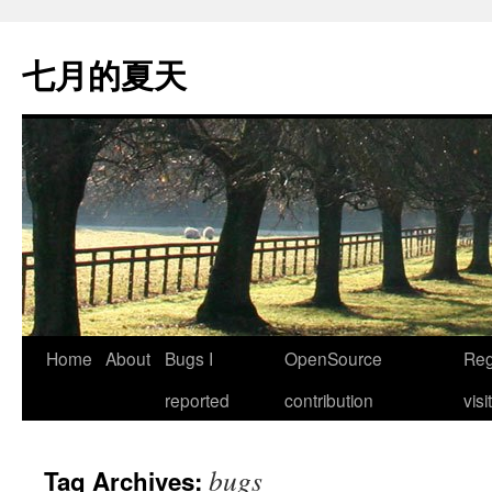
Skip
to
七月的夏天
content
Home
About
Bugs I
OpenSource
Reg
reported
contribution
visi
bugs
Tag Archives: