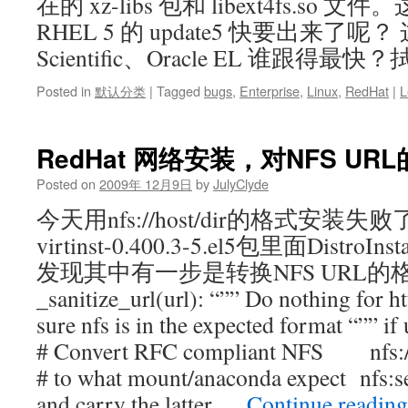
在的 xz-libs 包和 libext4fs.so
RHEL 5 的 update5 快要出来了呢？
Scientific、Oracle EL 谁跟得最
Posted in
默认分类
|
Tagged
bugs
,
Enterprise
,
Linux
,
RedHat
|
L
RedHat 网络安装，对NFS U
Posted on
2009年 12月9日
by
JulyClyde
今天用nfs://host/dir的格式安装失败
virtinst-0.400.3-5.el5包里面 Distro
发现其中有一步是转换NFS URL的格式
_sanitize_url(url): “”” Do nothing for ht
sure nfs is in the expected format “”” if 
# Convert RFC compliant NFS nfs://s
# to what mount/anaconda expect nfs:ser
and carry the latter …
Continue readin