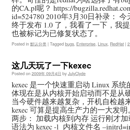
的CA.pl呢？ https://bugzilla.redhat.co
id=524780 2010年3月30日补录： 
终于发布 1.0 了，我看了一下，我提
也被标记为已修复状态了。
Posted in
默认分类
|
Tagged
bugs
,
Enterprise
,
Linux
,
RedHat
|
2
这几天玩了一下kexec
Posted on
2009年 09月4日
by
JulyClyde
kexec 是一个快速重启动 Linux
体现在是从内核开始启动而不是从
当今硬件越来越复杂，开机自检越
kexec 可算是提高生产力的一大发明。
两步： 加载内核到内存 运行刚才加
语法为 kexec -l 内核文件名 –initrd=i