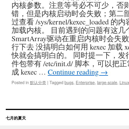
内核参数。注意等号必不可少，否则，虽
错，但是内核启动时会失败；第二部用 k
过查看 /sys/kernel/kexec_loa
加载内核。 目前遇到的问题有这几个： c
SmartArray驱动在重启内核时会
行下去 没搞明白如何用 kexec 加载 xen 
快就会搞明白的。 同时提一下，发行版提
件包带有 /etc/init.d/ 脚本，可以把正
成 kexec …
Continue reading
→
Posted in
默认分类
|
Tagged
bugs
,
Enterprise
,
large-scale
,
Linu
七月的夏天