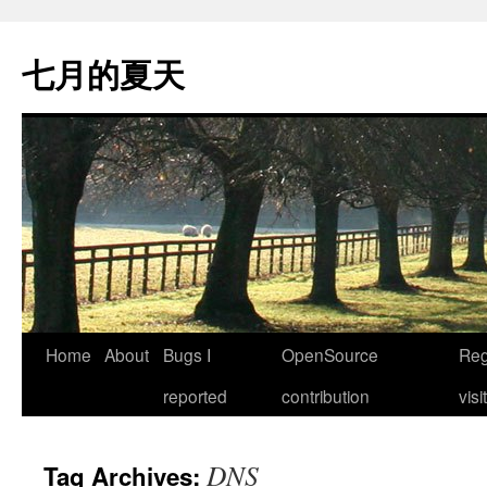
Skip
to
七月的夏天
content
Home
About
Bugs I
OpenSource
Reg
reported
contribution
visi
DNS
Tag Archives: