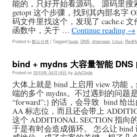
能的，只好开始看源码。 源码里搜索 log
getopt 这个步骤，找到其内部名字 
码文件里找这个，发现了 cache.c 文件里
函数中，关于 …
Continue reading
→
Posted in
默认分类
|
Tagged
bugs
,
DNS
,
dnsmasq
,
Linux
,
RedH
bind + mydns 大容量智能 DN
Posted on
2010年 04月16日
by
JulyClyde
大体上就是 bind 上启用 view 
端的多个 mydns。不过遇到的问题是，如
“forward”;} 的话，会导致 bin
AA 标志位，而且还会带上 ADDITIO
这个 ADDITIONAL SECTION 指向
于是有时会造成循环。 怎么让 bin