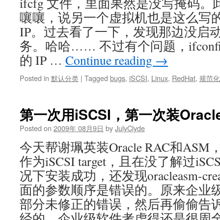
ifcfg 文件，里面果然是没写掩码
嚷嚷，说另一个虚拟机也是这么写
IP。过去看了一下，发现那边没启动 Netw
务。哈哈…… 不过有个问题，ifcon
的 IP …
Continue reading
→
Posted in
默认分类
|
Tagged
bugs
,
iSCSI
,
Linux
,
RedHat
,
规范化
第一次用iSCSI，第一次装Oracle
Posted on
2009年 08月9日
by
JulyClyde
今天帮谢珮英装Oracle RAC和ASM
作为iSCSI target，且在没了解过iSCS
况下安装成功，还发现oracleasm-creat
面的参数顺序是错误的。原来企业
部分未修正的错误，然后再偷偷告诉
经的，企业级软件考虑得还是很周