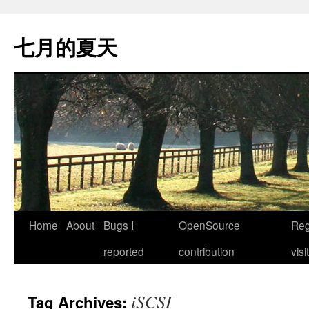
Skip
to
七月的夏天
content
Home
About
Bugs I
OpenSource
Reg
reported
contribution
visi
iSCSI
Tag Archives: