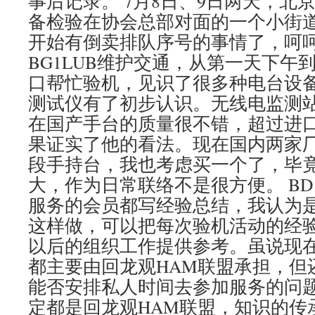
事后记录。 7月8日、9日两天，北
备检验在协会总部对面的一个小街
开始有倒卖排队序号的事情了，呵
BG1LUB维护交通，从第一天下午
口帮忙验机，见识了很多种电台设
测试仪有了初步认识。无线电监测
在国产手台的质量很不错，超过进
果证实了他的看法。现在国内两家
段手持台，我也考虑买一个了，毕竟FT
大，作为日常联络不是很方便。 BD
服务的会员都写经验总结，我认为
这样做，可以把每次验机活动的经
以后的组织工作提供参考。虽说现
都主要由回龙观HAM联盟承担，但
能否安排私人时间去参加服务的问
定都是回龙观HAM联盟，知识的传