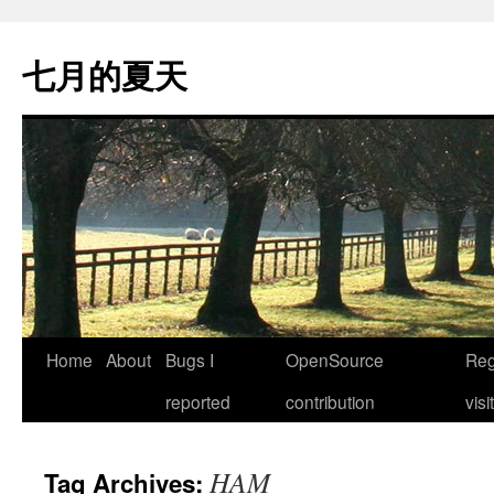
Skip
to
七月的夏天
content
Home
About
Bugs I
OpenSource
Reg
reported
contribution
visi
HAM
Tag Archives: