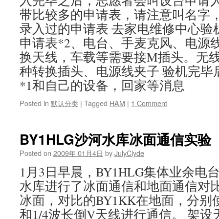
入完毕之后，志愿者会叫设台申请
带比较多的申请表，请注意叫名字
录入过的申请表 去家电维修中心验
申请表*2、电台、手麦克风、电源
换天线，车载等需要接M插头。无
种转换插头、电源线夹子 验机完毕
*1和自己的设备，回家等消息
Posted in
默认分类
|
Tagged
HAM
|
1 Comment
BY1HLG沙河水库冰面通信实验
Posted on
2009年 01月4日
by
JulyClyde
1月3日早晨，BY1HLG集体业余
水库进行了冰面通信和地面通信对比实
冰面，对比的BY1KK在地面，分别
和1/4波长倒V天线进行通信。 架