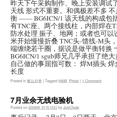
昨天下午采购制作、晚上安装调试了29
天线 形式不重要。和偶极差不多 
衡 —— BG6ICN/1 该天线的构成
有TNC座、两个接线柱，内部焊在T
防水处理 振子、地网；或者也可以说
米开始慢慢折叠 TNC头-馈线-M
端缠绕若干圈，据说是做平衡转换 
BG6ICN/1 sgub师兄几乎承担了
自己做的事屈指可数： 焊M插头 焊
长度
Posted in
默认分类
|
Tagged
HAM
,
Photo
|
1 Comment
7月业余无线电验机
Posted on
2009年 07月15日
by
JulyClyde