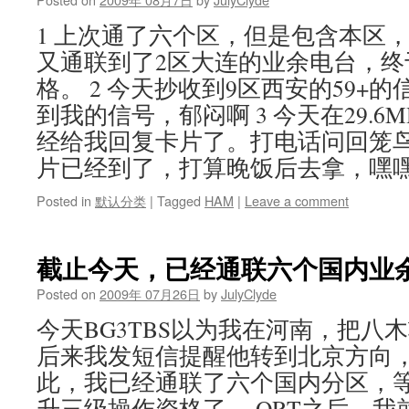
1 上次通了六个区，但是包含本区
又通联到了2区大连的业余电台，终
格。 2 今天抄收到9区西安的59+
到我的信号，郁闷啊 3 今天在29.6
经给我回复卡片了。打电话问回笼
片已经到了，打算晚饭后去拿，嘿
Posted in
默认分类
|
Tagged
HAM
|
Leave a comment
截止今天，已经通联六个国内业
Posted on
2009年 07月26日
by
JulyClyde
今天BG3TBS以为我在河南，把八
后来我发短信提醒他转到北京方向
此，我已经通联了六个国内分区，
升三级操作资格了。 QRT之后，