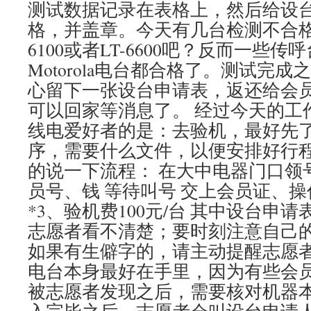
测试数据记录在表格上，然后给设
格，并盖章。今天有几台检测不合格
6100或者LT-6600吧？反而一些
Motorola电台都合格了。测试完
心留下一张设台申请表，返还给会
可以回家等消息了。 经过今天的工
线电爱好者的是：去验机，最好先
序，需要什么文件，以便安排好行
的说一下流程： 在大中电器门口领
员号、钱 等待叫号 交上会员证、
*3、验机费100元/台 其中设台申
志愿者看不清楚；要时刻注意自己
如果有生僻字的，请主动提醒志愿
电台本身最好在手里，因为有些会
被志愿者发现之后，需要核对机器