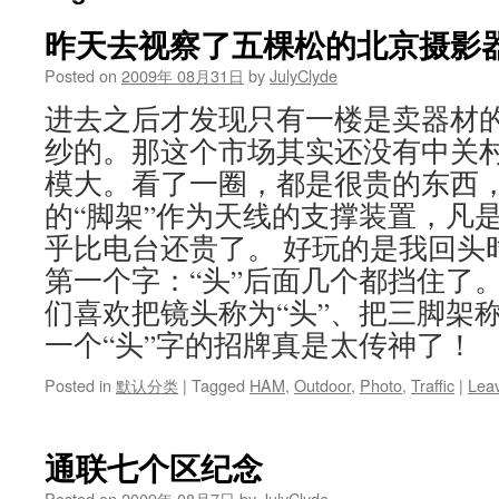
昨天去视察了五棵松的北京摄影
Posted on
2009年 08月31日
by
JulyClyde
进去之后才发现只有一楼是卖器材
纱的。那这个市场其实还没有中关
模大。看了一圈，都是很贵的东西
的“脚架”作为天线的支撑装置，凡
乎比电台还贵了。 好玩的是我回头
第一个字：“头”后面几个都挡住了
们喜欢把镜头称为“头”、把三脚架称
一个“头”字的招牌真是太传神了！
Posted in
默认分类
|
Tagged
HAM
,
Outdoor
,
Photo
,
Traffic
|
Lea
通联七个区纪念
Posted on
2009年 08月7日
by
JulyClyde