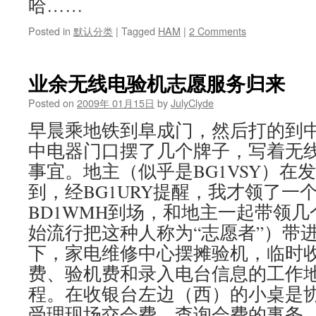
哈……
Posted in
默认分类
|
Tagged
HAM
|
2 Comments
业余无线电验机志愿服务归来
Posted on
2009年 01月15日
by
JulyClyde
早晨乘地铁到阜成门，然后打的到
中电器门口摆了几个牌子，写着无
事宜。地主（似乎是BG1VSY）在
到，经BG1URY提醒，我才领了一个
BD1WMH到场，和地主一起带领几个
始流行把这种人称为“志愿者”）带
下，家电维修中心摆摊验机，临时
费、验机费和录入电台信息的工作地
程。在收银台左边（西）的小桌是
受理现场交会费、查询会费的事务