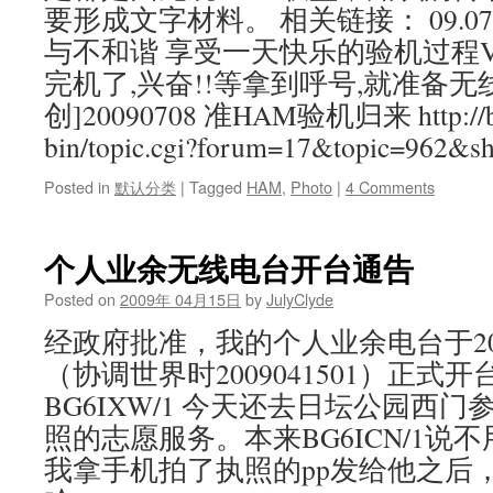
要形成文字材料。 相关链接： 09.0
与不和谐 享受一天快乐的验机过程V(
完机了,兴奋!!等拿到呼号,就准备无线
创]20090708 准HAM验机归来 http://bbs.
bin/topic.cgi?forum=17&topic=962&s
Posted in
默认分类
|
Tagged
HAM
,
Photo
|
4 Comments
个人业余无线电台开台通告
Posted on
2009年 04月15日
by
JulyClyde
经政府批准，我的个人业余电台于200
（协调世界时2009041501）正式
BG6IXW/1 今天还去日坛公园西
照的志愿服务。本来BG6ICN/1说
我拿手机拍了执照的pp发给他之后