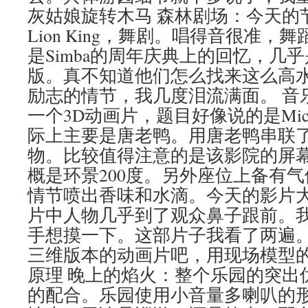
灰姑娘旋转木马 森林剧场：今天的节目是Fes
Lion King，舞剧。唱得音很准
是Simba的周年庆典上的回忆，几
版。真不知道他们怎么找来这么高
励志的情节，我几度泪流满面。 音
一个3D动画片，题目好像说的是Mic
际上主要是唐老鸭。用唐老鸭串联
物。比较值得注意的是该影院的屏
概是环景200度。另外座位上备有
情节喷出香味和水滴。今天的影片
片中人物几乎到了观众鼻子跟前。
手想摸一下。这部片子我看了两遍。
三维版本的动画片吧，用现场模型
原理 晚上的焰火：整个乐园的突出
的配合。乐园使用小音量多喇叭的