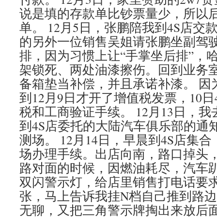
说是填的存款单比钞票量少，所以
单。 12月5日，张鹏陪我到4S店
的另外一位销售吴姐请张鹏坐副驾
排，因为习惯上让“手掌坐后排”，
架锁死、两处油漆擦伤。回到业务
备箱垫当补偿，并且承诺补漆。 因
到12月9日才开了增值税发票，10
税和工商验证手续。 12月13日，
到4S店委托的大陆汽车俱乐部的通
测场。 12月14日，早晨到4S店集
场办理手续。出店向南，路口掉头
路对面的时候，因燃油耗尽，汽车
双闪警示灯，给店里销售打电话要
张，马上告诉我挂N档自己推到路
无聊，又把三角警示牌掏出来放后