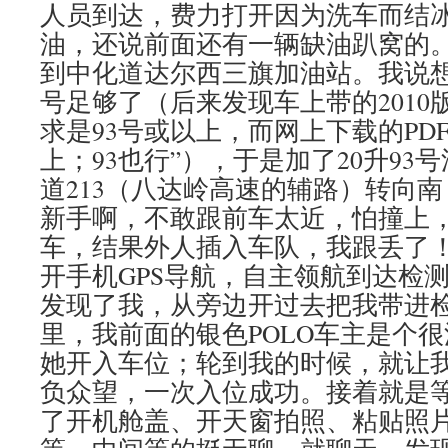
人员到达，费力打开因为洗车而结
油，还说前面还有一辆缺油趴窝的
到中化道达尔西三旗加油站。我说想加
号足够了（后来发现车上带的2010
求是93号或以上，而网上下载的PDF2
上；93也行”），于是加了20升9
道213（八达岭高速的辅路）转向
新手啊，不敢跟前车太近，怕撞上
车，结果外人插入车队，我跟丢了
开手机GPS导航，自主领航到达检
发现了我，从旁边开过去把我带进
里，我前面的银色POLO车主是个
她开入车位；轮到我的时候，就让
负众望，一次入位成功。接着就是
了开机舱盖、开天窗拍照、粘贴照