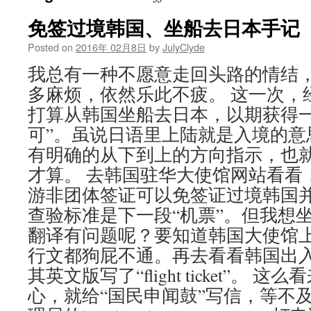
免签过境韩国、坐船去日本手记
Posted on
2016年 02月8日
by
JulyClyde
我总有一种不愿意走回头路的情结
多麻烦，依然乐此不疲。 这一次，经@t
打算从韩国坐船去日本，以期获得一
可”。虽说日语里上陆就是入境的意
有明确的从下到上的方向指示，也
才算。 去韩国驻华大使馆网站看看
游非团体签证可以免签证过境韩国并
查验标准是下一段“机票”。但我想
翻译有问题呢？要知道韩国大使馆
行文都狗屁不通。再去看看韩国出
其英文版写了“flight ticket”。
心，就给“国民申闻鼓”写信，等不