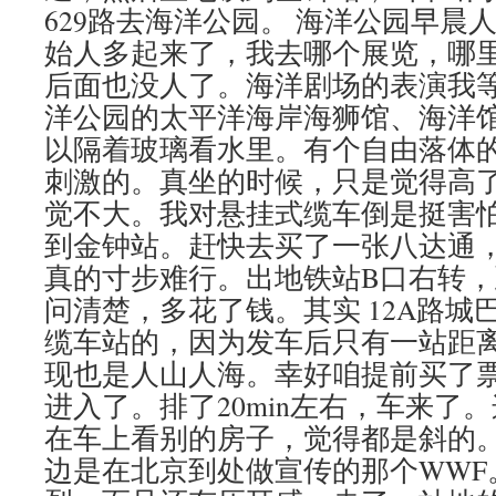
629路去海洋公园。 海洋公园早晨
始人多起来了，我去哪个展览，哪
后面也没人了。海洋剧场的表演我
洋公园的太平洋海岸海狮馆、海洋
以隔着玻璃看水里。有个自由落体
刺激的。真坐的时候，只是觉得高
觉不大。我对悬挂式缆车倒是挺害怕。
到金钟站。赶快去买了一张八达通
真的寸步难行。出地铁站B口右转，
问清楚，多花了钱。其实 12A路城
缆车站的，因为发车后只有一站距
现也是人山人海。幸好咱提前买了
进入了。排了20min左右，车来了
在车上看别的房子，觉得都是斜的
边是在北京到处做宣传的那个WWF