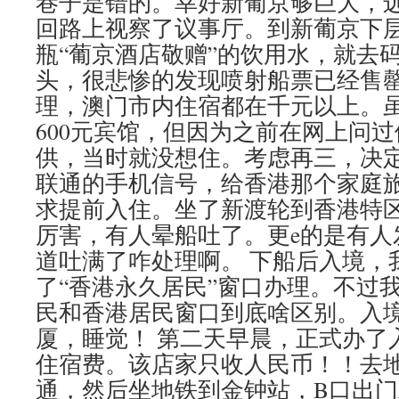
巷子是错的。幸好新葡京够巨大，
回路上视察了议事厅。到新葡京下
瓶“葡京酒店敬赠”的饮用水，就去码
头，很悲惨的发现喷射船票已经售
理，澳门市内住宿都在千元以上。
600元宾馆，但因为之前在网上问
供，当时就没想住。考虑再三，决
联通的手机信号，给香港那个家庭
求提前入住。坐了新渡轮到香港特
厉害，有人晕船吐了。更e的是有人
道吐满了咋处理啊。 下船后入境，我
了“香港永久居民”窗口办理。不过
民和香港居民窗口到底啥区别。入
厦，睡觉！ 第二天早晨，正式办了
住宿费。该店家只收人民币！！去
通，然后坐地铁到金钟站，B口出门