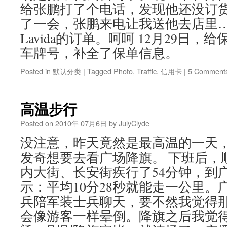
给张鹏打了个电话，发现他还没订
了一会，张鹏来电让我送他去店里
Lavida的订单。呵呵 12月29日
车牌号，补全了保单信息。
Posted in
默认分类
|
Tagged
Photo
,
Traffic
,
信用卡
|
5 Comment
高温步行
Posted on
2010年 07月6日
by
JulyClyde
没注意，昨天竟然是最高温的一天
发奇想要去看广场降旗。 下班后，
内大街、长安街疾行了54分钟，到广
示：平均10分28秒就能走一公里。
兵陪军装士兵聊天，要不然我觉得
会像游客一样晕倒。降旗之后我觉