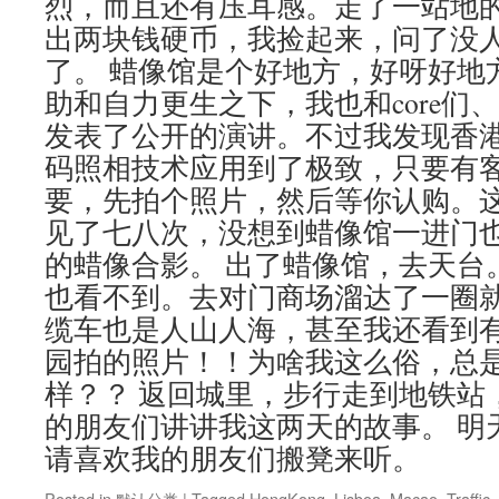
烈，而且还有压耳感。走了一站地
出两块钱硬币，我捡起来，问了没
了。 蜡像馆是个好地方，好呀好地
助和自力更生之下，我也和core们
发表了公开的演讲。不过我发现香
码照相技术应用到了极致，只要有
要，先拍个照片，然后等你认购。
见了七八次，没想到蜡像馆一进门
的蜡像合影。 出了蜡像馆，去天台
也看不到。去对门商场溜达了一圈
缆车也是人山人海，甚至我还看到
园拍的照片！！为啥我这么俗，总
样？？ 返回城里，步行走到地铁站
的朋友们讲讲我这两天的故事。 明
请喜欢我的朋友们搬凳来听。
Posted in
默认分类
|
Tagged
HongKong
,
Lisboa
,
Macao
,
Traffic
,