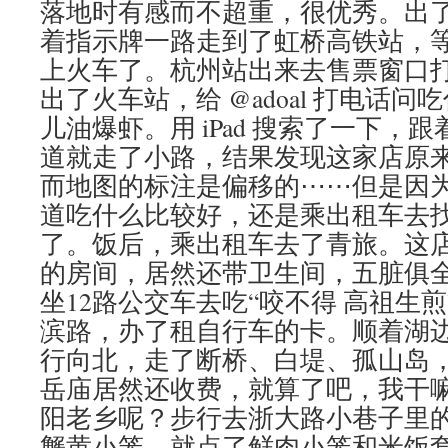
落地时有感而不超重，很优秀。出
着指示牌一路走到了虹桥高铁站，
上火车了。杭州站出来去售票窗口
出了火车站，给 @adoal 打电话
儿油爆虾。用 iPad 搜索了一下，
道就走了小路，结果发现这家店原
而地图的标注是偏移的⋯⋯但是因
道吃什么比较好，还是乘出租车去找 a
了。饭后，乘出租车去了青旅。这
的房间，居然还带卫生间，五脏俱全
坐12路公交车去吃“咬不得 高祖生
滨路，办了租自行车的卡。顺着湖
行向北，走了断桥、白堤、孤山岛
岳庙居然还收费，就算了吧，我干
阳老乡呢？步行去浙大路小巷子里
蟹黄小笼，就点了鲜肉小笼和米饭