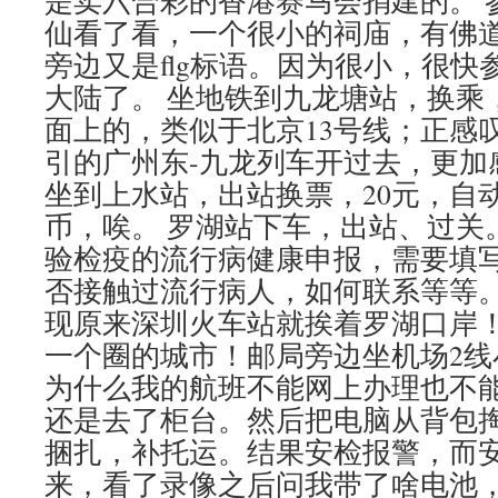
是卖六合彩的香港赛马会捐建的。 
仙看了看，一个很小的祠庙，有佛
旁边又是flg标语。因为很小，很
大陆了。 坐地铁到九龙塘站，换乘
面上的，类似于北京13号线；正感叹
引的广州东-九龙列车开过去，更加
坐到上水站，出站换票，20元，自
币，唉。 罗湖站下车，出站、过关
验检疫的流行病健康申报，需要填
否接触过流行病人，如何联系等等
现原来深圳火车站就挨着罗湖口岸
一个圈的城市！邮局旁边坐机场2线
为什么我的航班不能网上办理也不
还是去了柜台。然后把电脑从背包
捆扎，补托运。结果安检报警，而
来，看了录像之后问我带了啥电池