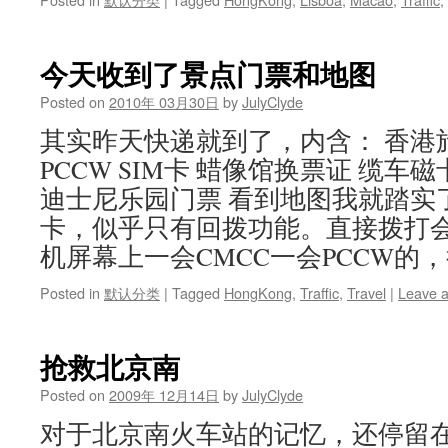
今天收到了景点门票和地图
Posted on
2010年 03月30日
by
JulyClyde
其实昨天快递就到了，内含： 香港
PCCW SIM卡 蜡像馆换票证 缆车
迪士尼乐园门票 看到地图我就踏实了
卡，似乎只有回拨功能。直接拨打
机屏幕上一会CMCC一会PCCW的
Posted in
默认分类
|
Tagged
HongKong
,
Traffic
,
Travel
|
Leave 
抢救北京南
Posted on
2009年 12月14日
by
JulyClyde
对于北京南火车站的记忆，还停留在1