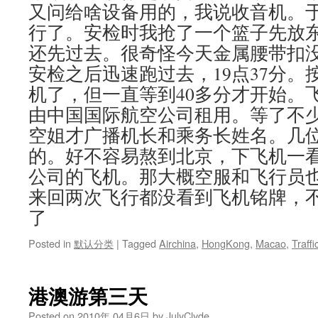
又问给啥设备用的，我说收音机。
行了。安检时我抢了一个篮子先放
还先过去。很奇怪今天金属腰带扣
安检之后迅速跑过去，19点37分。按
机了，但一直等到40多分才开始。
由中国国际航空公司租用。等了不
空姐才广播机长和乘务长姓名。几
的。好不容易熬到北京，下飞机一
公司的飞机。那大概空服和飞行员
来回两次飞行都没看到飞机铭牌，
了
Posted in
默认分类
|
Tagged
Airchina
,
HongKong
,
Macao
,
Traffi
港澳游第三天
Posted on
2010年 04月6日
by
JulyClyde