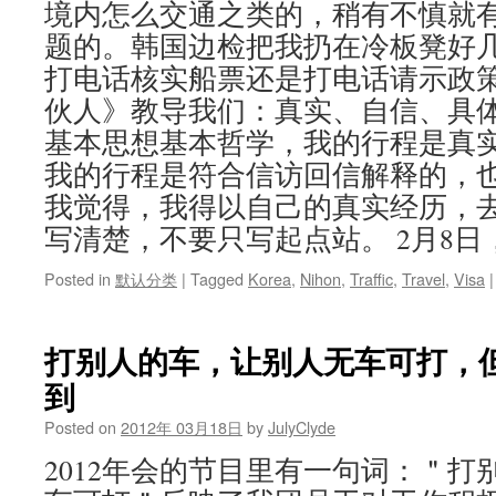
境内怎么交通之类的，稍有不慎就
题的。韩国边检把我扔在冷板凳好
打电话核实船票还是打电话请示政策
伙人》教导我们：真实、自信、具
基本思想基本哲学，我的行程是真
我的行程是符合信访回信解释的，也
我觉得，我得以自己的真实经历，
写清楚，不要只写起点站。 2月8日
Posted in
默认分类
|
Tagged
Korea
,
Nihon
,
Traffic
,
Travel
,
Visa
|
打别人的车，让别人无车可打，
到
Posted on
2012年 03月18日
by
JulyClyde
2012年会的节目里有一句词：＂打