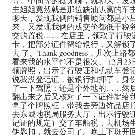
等。中间等的挺无聊，就聊天，发现
主姐姐竟然就是那位缺油趴窝的车
聊天，发现我俩的销售顾问都是小
来，又发现我俩的成交价都低于税
交购置税…… 在店里，领取了行驶
卡，把部分证件留给银行，又解锁
去 了。Thank goodness，几次
看来我的水平也不是很次。 12月2
领牌照，出示了行驶证和机动车登
说我没登记证，被银行扣押了，身
了一下驾照：还是个外地的……然
翻出来之后又核对了一下证件就给我
拿了个牌照框，带我去旁边饰品店
去东城地税局服务大厅，出示行驶
记证的规定）交了车船税，去机场
钥匙扣，就去公司了。晚上下班开