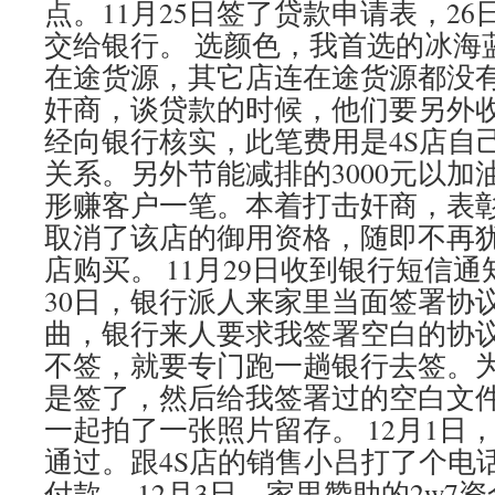
点。11月25日签了贷款申请表，26
交给银行。 选颜色，我首选的冰海
在途货源，其它店连在途货源都没
奸商，谈贷款的时候，他们要另外
经向银行核实，此笔费用是4S店自
关系。另外节能减排的3000元以加
形赚客户一笔。本着打击奸商，表
取消了该店的御用资格，随即不再
店购买。 11月29日收到银行短信通
30日，银行派人来家里当面签署协
曲，银行来人要求我签署空白的协
不签，就要专门跑一趟银行去签。
是签了，然后给我签署过的空白文
一起拍了一张照片留存。 12月1日
通过。跟4S店的销售小吕打了个电
付款。 12月3日，家里赞助的2w