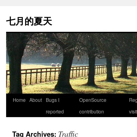
Skip
to
七月的夏天
content
Home
About
Bugs I
OpenSource
Reg
reported
contribution
visi
Traffic
Tag Archives: