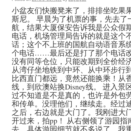
小盆友们快搬凳来了，排排坐吃果果
斯尼。 早晨为了机票的事，先去了
航，结果大厦保安告诉我是公众假
电话，机场管理局告诉的就是这个
话；这个不上班的国航自动语音系统告
个电话……最后还是打了那个电话改
没有同等仓位，只能改期到全价经济
从湾仔坐地铁到中环、从中环步行到
比西直门都远，竟然还能换乘！从
线，到欣澳站换Disney线。 进入景
过不知道是不是真的，也许是外包
和传单。没理他们，继续走。经过
之后，右边就是大门了。我刚进大
开过来，拍pp！ 从右侧领了游园
去。具体游园细节就不多说了，我