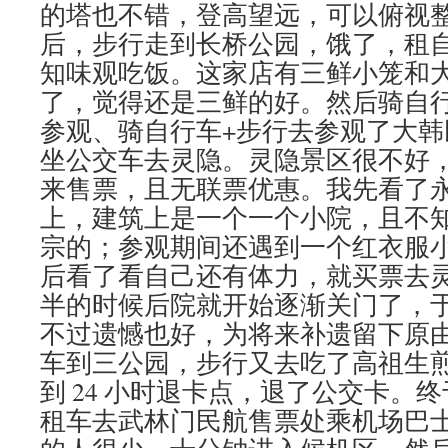
的塔也不错，登高望远，可以俯视
后，步行走到长桥公园，饿了，租
知味观吃饭。这家店有三鲜小笼和
了，觉得还是三鲜的好。然后骑自
参观、骑自行车+步行去参观了大
坐公交车去灵隐。灵隐景区很不好
来售票，且无联票优惠。我先看了
上，建筑上是一个一个小院，且不
宗的；参观期间还遇到一个红衣服小 
后看了看自己还有体力，就买票去
半的时候后院就开始逐渐关门了，
不过遗憾也好，为将来补遗留下原
车到三公园，步行又去吃了高祖生
到 24 小时退卡点，退了公交卡。
租车去武林门民航售票处乘机场巴