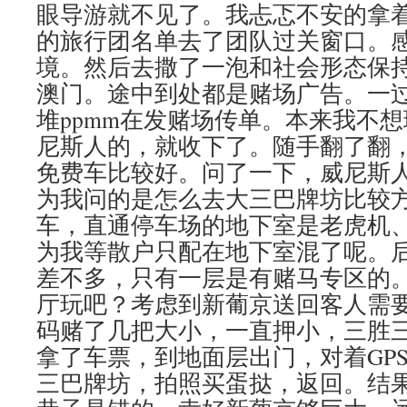
眼导游就不见了。我忐忑不安的拿
的旅行团名单去了团队过关窗口。
境。然后去撒了一泡和社会形态保
澳门。途中到处都是赌场广告。一
堆ppmm在发赌场传单。本来我不
尼斯人的，就收下了。随手翻了翻
免费车比较好。问了一下，威尼斯
为我问的是怎么去大三巴牌坊比较
车，直通停车场的地下室是老虎机
为我等散户只配在地下室混了呢。
差不多，只有一层是有赌马专区的
厅玩吧？考虑到新葡京送回客人需
码赌了几把大小，一直押小，三胜
拿了车票，到地面层出门，对着GP
三巴牌坊，拍照买蛋挞，返回。结