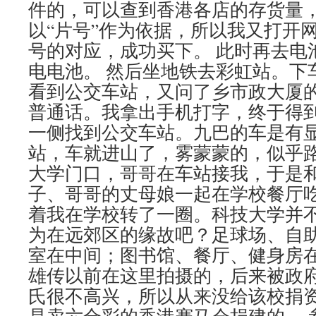
件的，可以查到香港各店的存货量
以“片号”作为依据，所以我又打开
号的对应，成功买下。 此时再去电
电电池。 然后坐地铁去彩虹站。下
看到公交车站，又问了乡市政大厦
普通话。我拿出手机打字，终于得
一侧找到公交车站。九巴的车是有
站，车就进山了，雾蒙蒙的，似乎
大学门口，哥哥在车站接我，于是
子、哥哥的丈母娘一起在学校餐厅
着我在学校转了一圈。科技大学并
为在远郊区的缘故吧？足球场、自
室在中间；图书馆、餐厅、健身房
雄传以前在这里拍摄的，后来被政
氏很不高兴，所以从来没给该校捐