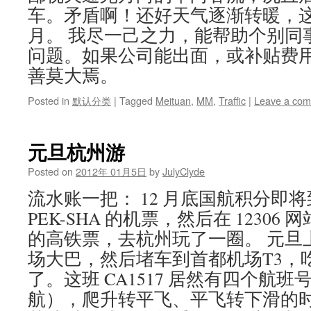
车。矛盾啊！还好天气逐渐转暖，
月。 我尽一己之力，能帮助个别同
问题。如果公司能出面，或补贴费
善莫大焉。
Posted in
默认分类
|
Tagged
Meituan
,
MM
,
Traffic
|
Leave a co
元旦杭州游
Posted on
2012年 01月5日
by
JulyClyde
流水账一把： 12 月底国航积分即
PEK-SHA 的机票，然后在 12306
的高铁票，去杭州玩了一圈。 元旦
场大巴，然后堵车到首都机场T3，
了。这班 CA1517 居然有四个航
航），爬升转平飞、平飞转下滑的