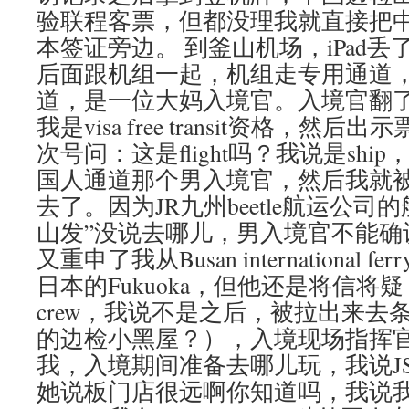
验联程客票，但都没理我就直接把
本签证旁边。 到釜山机场，iPad
后面跟机组一起，机组走专用通道
道，是一位大妈入境官。入境官翻
我是visa free transit资格，
次号问：这是flight吗？我说是sh
国人通道那个男入境官，然后我就
去了。因为JR九州beetle航运公司
山发”没说去哪儿，男入境官不能确
又重申了我从Busan international fer
日本的Fukuoka，但他还是将信将
crew，我说不是之后，被拉出来去
的边检小黑屋？），入境现场指挥
我，入境期间准备去哪儿玩，我说J
她说板门店很远啊你知道吗，我说