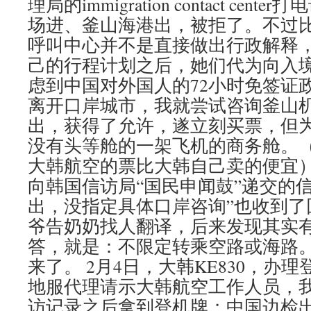
理局的immigration contact ce
场进、釜山海港出，被拒了。不过
呼叫中心并不是直接做出行政解释
己的行程计划之后，她们代为向入
虑到中国对外国人的72小时免签证
离开口岸城市，我就尝试咨询釜山
出，获得了允许，遂立刻买票，但
没有头等舱的一架飞机的商务舱。
大韩航空的票比大韩自己卖的便宜
向韩国信访局“国民申闻鼓”递交的
出，没指定具体口岸咨询”也收到了
爷告奶奶找人翻译，后来发现其实
答，就是：不限定转乘空路或海路
来了。 2月4日，大韩KE830，办
地服代理请示大韩航空工作人员，
访记录之后拿到登机牌；中国边检