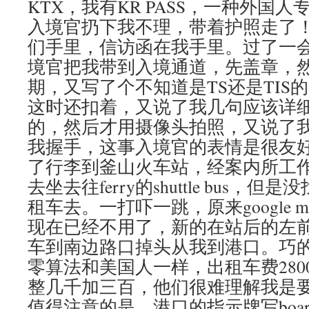
KTX，我有KR PASS，一种外国
入境官扔下我不理，带着护照走了
们手里，信访函在我手里。过了一
境官把我带到入境通道，先盖章，
期，又写了个不知道是TS还是TIS
这时还扣着，又说了我几句应该详
的，然后才用摄像头拍照，又说了
我握手，这事入境官的表情是很友好
了行李到釜山火车站，经案内所工
去坐去往ferry的shuttle bus，
租车去。一打吓一跳，原来google map
现在已经不用了，新的在站后的左
车到南边路口掉头从我到港口。巧
零算法和美国人一样，出租车费2800
整几千加三百，他们很难理解我是要
值得注意的是，港口的指示牌写board