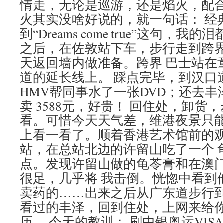
情走，无论是巡游，还是焰火，配
火其实没啥好说的，就一句话： 经
到“Dreams come true”这句，
之后，在佐敦站下车，步行走到跨
天返回墙内做准备。跨界 巴士站在
道的延长线上。 踩点完毕，到汉口
HMV帮同事水了一张DVD；还去丰泽
卖 3588元，好贵！ 回住处，卸
看。可惜今天天气差，维港夜景只能
上看一看了。顺着香港艺术馆前的
站，在总站北边的许留山吃了一个 
点。发现许留山做的龟苓膏和在澳
很足，几乎将 我击倒。恍惚中看到
卖药的……出来之后从广东道步行到
看过的丰泽，回到住处，上网来给
历。 今天的教训： 刷中银奥运VI