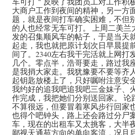
车可打＂反映了我团员工对工作积
大商户工作到夜间的精神，另一方
题，就是夜间打车确实困难，不但
的人也经常无车可打。 上周二美兰
发的召集顺风车的帖子，于是当天
起走，我也就把原计划次日早晨提
间了。2340左右我干完活就上网打
几个。零点半，浩哥要走，路过我
是我捎大家走。我犹豫要不要等齐
起钥匙放楼上了，只好嘱咐注意安
我约好的追我吧追我吧三金妹子、
作完成，我把她们分别送回家。 论
不算很远，但要冒着寒风步行回家
也得个吧钟头，路上还会路过分尸
车，现在的出租车又太挑客，大半
鄙视天通苑方向的单向客流，况且