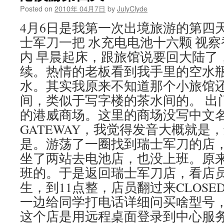
Posted on
2010年 04月7日
by
JulyClyde
4月6日是我第一次出境旅游的第四
士军刀一把 水充电电池十六颗 视察
内 早晨起床，跟旅馆说要回大陆了
续。热情的老板看到我手里的空水
水。其实我原来不知道那个小旅馆
间，类似于写字楼的茶水间的。 出
的港威商场。这里的商场没写中文名
GATEWAY，我觉得发音大概就是
是。游荡了一圈找到瑞士军刀的店
坐了两站去电池店，也没上班。原来
班的。于是返回瑞士军刀店，看店
生，到11点整，店员翻过来CLOS
一边给同学打电话详细问买啥型号
这个店是用远程桌面登录到中心服务