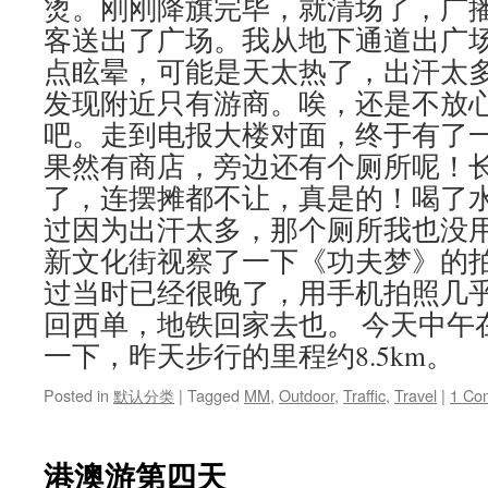
烫。刚刚降旗完毕，就清场了，广
客送出了广场。我从地下通道出广
点眩晕，可能是天太热了，出汗太
发现附近只有游商。唉，还是不放
吧。走到电报大楼对面，终于有了
果然有商店，旁边还有个厕所呢！
了，连摆摊都不让，真是的！喝了
过因为出汗太多，那个厕所我也没用
新文化街视察了一下《功夫梦》的
过当时已经很晚了，用手机拍照几
回西单，地铁回家去也。 今天中午在 Goo
一下，昨天步行的里程约8.5km。
Posted in
默认分类
|
Tagged
MM
,
Outdoor
,
Traffic
,
Travel
|
1 Co
港澳游第四天