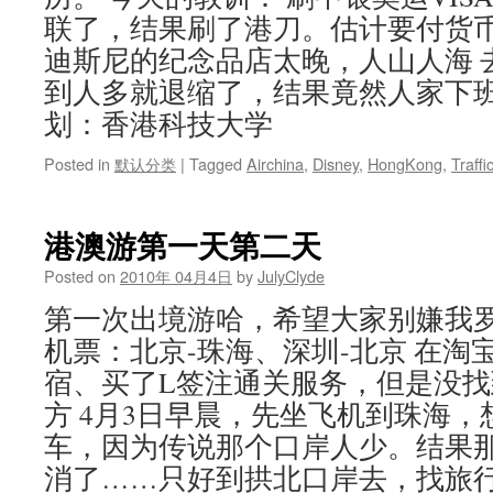
联了，结果刷了港刀。估计要付货币转
迪斯尼的纪念品店太晚，人山人海 
到人多就退缩了，结果竟然人家下班
划：香港科技大学
Posted in
默认分类
|
Tagged
Airchina
,
Disney
,
HongKong
,
Traffi
港澳游第一天第二天
Posted on
2010年 04月4日
by
JulyClyde
第一次出境游哈，希望大家别嫌我罗
机票：北京-珠海、深圳-北京 在淘
宿、买了L签注通关服务，但是没
方 4月3日早晨，先坐飞机到珠海
车，因为传说那个口岸人少。结果
消了……只好到拱北口岸去，找旅