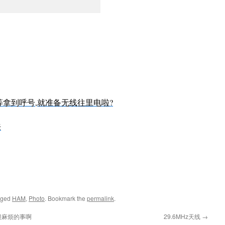
!等拿到呼号,就准备无线往里电啦?
来
gged
HAM
,
Photo
. Bookmark the
permalink
.
很麻烦的事啊
29.6MHz天线
→