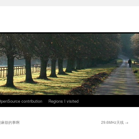
penSource contribution
Regions I visited
很麻烦的事啊
29.6MHz天线
→