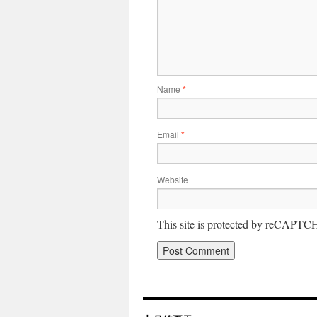
Name
*
Email
*
Website
This site is protected by reCAPT