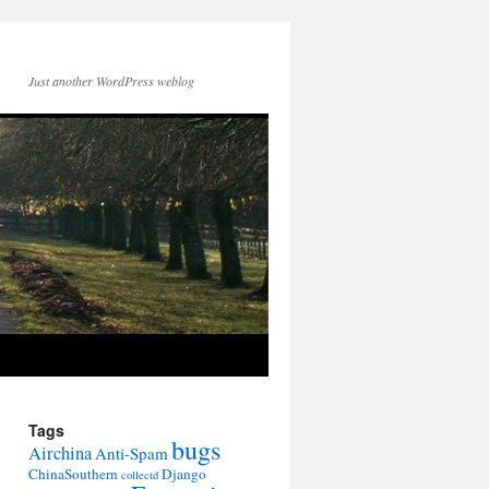
Just another WordPress weblog
Tags
bugs
Airchina
Anti-Spam
ChinaSouthern
Django
collectd