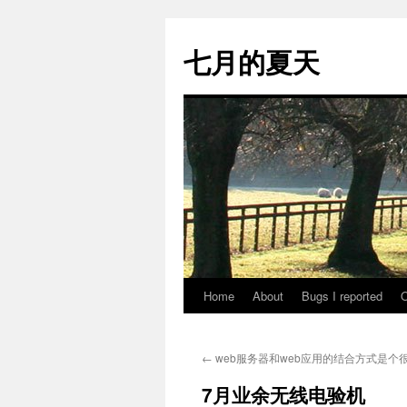
Skip
to
七月的夏天
content
Home
About
Bugs I reported
O
←
web服务器和web应用的结合方式是个
7月业余无线电验机