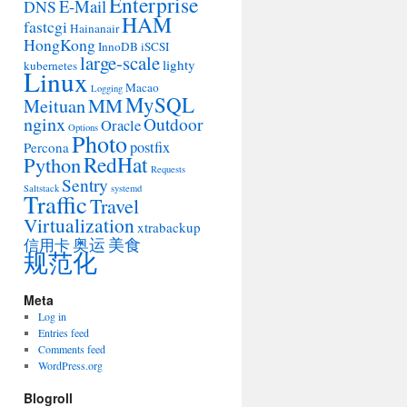
Enterprise
E-Mail
DNS
HAM
fastcgi
Hainanair
HongKong
InnoDB
iSCSI
large-scale
lighty
kubernetes
Linux
Macao
Logging
MySQL
MM
Meituan
nginx
Outdoor
Oracle
Options
Photo
postfix
Percona
RedHat
Python
Requests
Sentry
Saltstack
systemd
Traffic
Travel
Virtualization
xtrabackup
奥运
美食
信用卡
规范化
Meta
Log in
Entries feed
Comments feed
WordPress.org
Blogroll