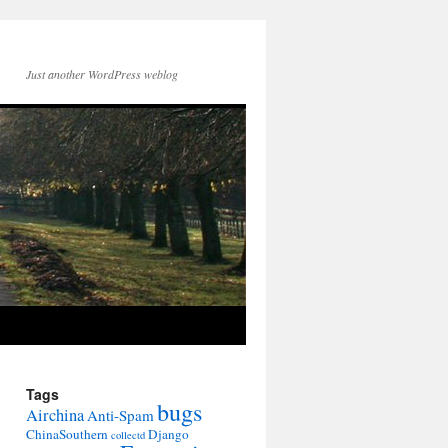
Just another WordPress weblog
Tags
bugs
Airchina
Anti-Spam
ChinaSouthern
Django
collectd