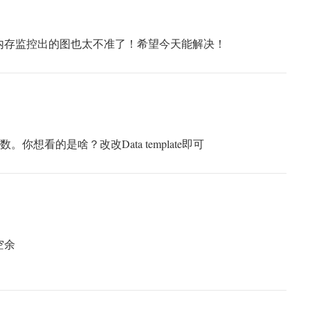
内存监控出的图也太不准了！希望今天能解决！
e参数。你想看的是啥？改改Data template即可
空余