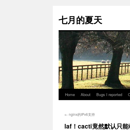
Skip
to
七月的夏天
content
Home
About
Bugs I reported
O
←
nginx的IPv6支持
laf！cacti竟然默认只能