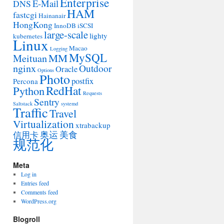
Enterprise
E-Mail
DNS
HAM
fastcgi
Hainanair
HongKong
InnoDB
iSCSI
large-scale
lighty
kubernetes
Linux
Macao
Logging
MySQL
MM
Meituan
nginx
Outdoor
Oracle
Options
Photo
postfix
Percona
RedHat
Python
Requests
Sentry
Saltstack
systemd
Traffic
Travel
Virtualization
xtrabackup
奥运
美食
信用卡
规范化
Meta
Log in
Entries feed
Comments feed
WordPress.org
Blogroll