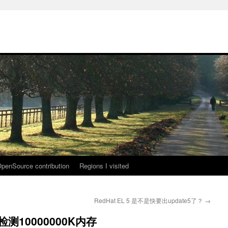
penSource contribution
Regions I visited
RedHat EL 5 是不是快要出update5了？
→
检测10000000K内存