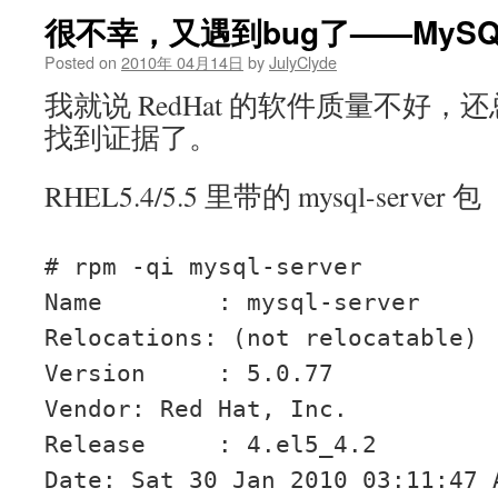
很不幸，又遇到bug了——MySQL r
Posted on
2010年 04月14日
by
JulyClyde
我就说 RedHat 的软件质量不好
找到证据了。
RHEL5.4/5.5 里带的 mysql-server 包
# rpm -qi mysql-server
Name : mysql-s
Relocations: (not relocatable)
Version : 
Vendor: Red Hat, Inc.
Release : 4.el5_
Date: Sat 30 Jan 2010 03:11:47 