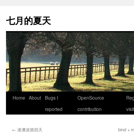
Skip
to
七月的夏天
content
Home
About
Bugs I
OpenSource
Reg
reported
contribution
visi
←
港澳游第四天
bind 