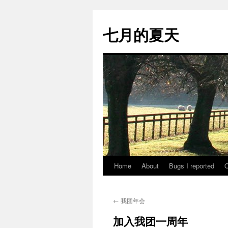
Skip
to
七月的夏天
content
Home
About
Bugs I reported
O
←
我团年会
加入我团一周年