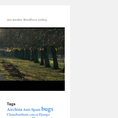
Just another WordPress weblog
Tags
bugs
Airchina
Anti-Spam
ChinaSouthern
Django
collectd