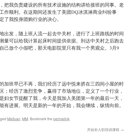
，把我负责建设的所有技术设施的结构讲给接班的同事。老
工作顺利。在这期间还发生了美团DQ冰淇淋商业纠纷事
定了我投身团购行业的决心。
从驻地出发，随上班人流一起去中关村，进行了上班路线的时间
测量可以给我计算起床时间提供依据。到达中关村之后跑去
自己放个小假吧，那天电影院里只有我一个男观众。3月9
猛烈的加班早已不再，我们经历了远中悦来挤在三四间小屋的时
区；经历了激烈竞争，赢得了市场地位，定义了一个行业，
是妇女节提醒了我，今天是我加入美团第一年的最后一天，
能有进展。明天是新的一年的开始，我会继续，纵情向前。
gged
Meituan
,
MM
. Bookmark the
permalink
.
开始补入职培训课程
→