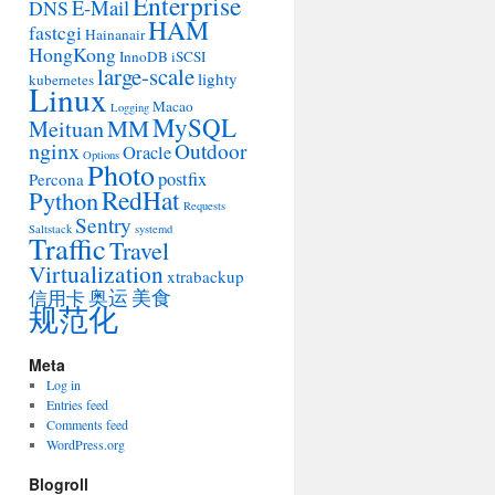
Enterprise
E-Mail
DNS
HAM
fastcgi
Hainanair
HongKong
InnoDB
iSCSI
large-scale
lighty
kubernetes
Linux
Macao
Logging
MySQL
MM
Meituan
nginx
Outdoor
Oracle
Options
Photo
postfix
Percona
RedHat
Python
Requests
Sentry
Saltstack
systemd
Traffic
Travel
Virtualization
xtrabackup
奥运
美食
信用卡
规范化
Meta
Log in
Entries feed
Comments feed
WordPress.org
Blogroll