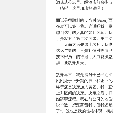
酒店式公寓里。经酒店前台指点
一咯噔：这里加班好猛啊！
面试是很顺利的，当时@murj
在就可以签下我。这话吓我一跳
想到这行的人真的如此凶猛。我
于是就有了第二次面试。第二次
士，见面之后先递上名片，我也
这么讲究的，只是礼仪对等而已
技术部员工的待遇，人力资源总
辞，要犹豫几天。
犹豫再三，我觉得对于已经近乎
刚刚处于上升期的行业和企业的
终于还是决定加入美团。我一直
上升区间的决定。决定之后，打电话
始辞职流程。我在前公司的地位
说个数，想涨薪留我，但我还是
了”。这也是我的性格体现，初