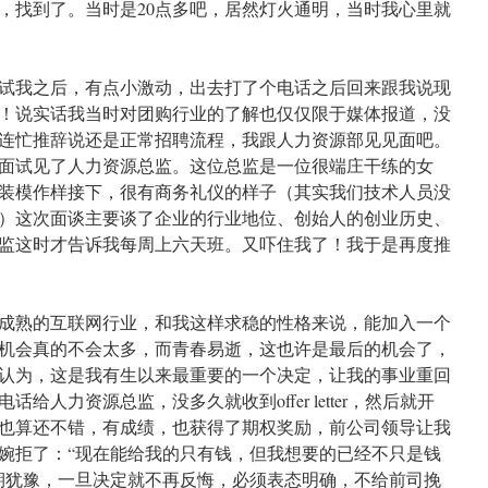
，找到了。当时是20点多吧，居然灯火通明，当时我心里就
 面试我之后，有点小激动，出去打了个电话之后回来跟我说现
！说实话我当时对团购行业的了解也仅仅限于媒体报道，没
连忙推辞说还是正常招聘流程，我跟人力资源部见见面吧。
面试见了人力资源总监。这位总监是一位很端庄干练的女
装模作样接下，很有商务礼仪的样子（其实我们技术人员没
）这次面谈主要谈了企业的行业地位、创始人的创业历史、
监这时才告诉我每周上六天班。又吓住我了！我于是再度推
成熟的互联网行业，和我这样求稳的性格来说，能加入一个
机会真的不会太多，而青春易逝，这也许是最后的机会了，
认为，这是我有生以来最重要的一个决定，让我的事业重回
给人力资源总监，没多久就收到offer letter，然后就开
也算还不错，有成绩，也获得了期权奖励，前公司领导让我
婉拒了：“现在能给我的只有钱，但我想要的已经不只是钱
期犹豫，一旦决定就不再反悔，必须表态明确，不给前司挽