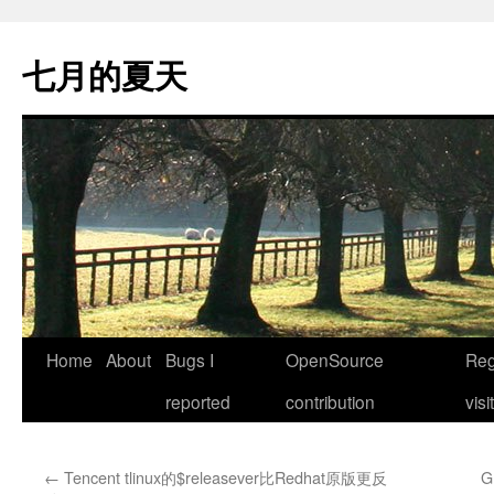
Skip
to
七月的夏天
content
Home
About
Bugs I
OpenSource
Reg
reported
contribution
visi
←
Tencent tlinux的$releasever比Redhat原版更反
G