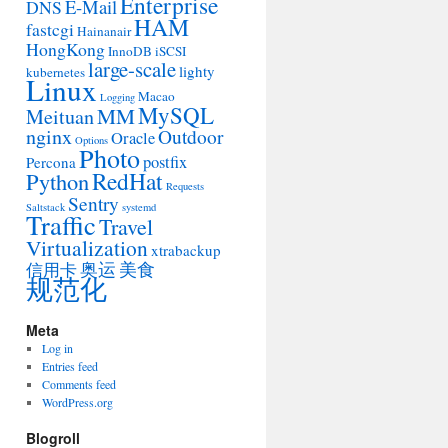
Enterprise
E-Mail
DNS
HAM
fastcgi
Hainanair
HongKong
InnoDB
iSCSI
large-scale
lighty
kubernetes
Linux
Macao
Logging
MySQL
MM
Meituan
nginx
Outdoor
Oracle
Options
Photo
postfix
Percona
RedHat
Python
Requests
Sentry
Saltstack
systemd
Traffic
Travel
Virtualization
xtrabackup
奥运
美食
信用卡
规范化
Meta
Log in
Entries feed
Comments feed
WordPress.org
Blogroll