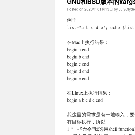
GNU和BSD版本的xar
Posted on
2023年 01月13日
by
JulyClyde
例子：
list="a b c d e"; echo $list
在Mac上执行结果：
begin a end
begin b end
begin c end
begin d end
begin e end
在Linux上执行结果：
begin a b c d e end
我这里的需求是有一堆输入，要
有目标执行，所以
1 “一些命令”我选用shell fu