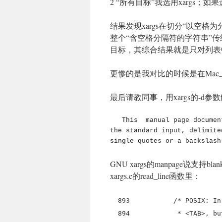
2 “所有目标”我选用xargs；如果选
结果发现xargs在切分“以空
整个“含空格分隔符的字符串”
目标，其综合结果就是只对列表
更惨的是我对比的时候是在Ma
最后请教同事，用xargs的-d参
   This  manual page documents the GNU version of xargs.  xargs reads items from 
the standard input, delimite
single quotes or a backslash
GNU xargs的manpage说支持
xargs.c的read_line函数里：
893 /* POSIX: In the PO
894 * <TAB>, but not