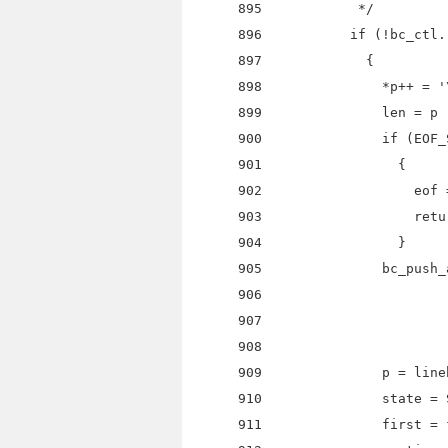
895 */
896 if (!bc_ctl.repla
897 {
898 *p++ = '\
899 len = p - l
900 if (EOF_STR (
901 {
902 eof = t
903 return first
904 }
905 bc_push_arg (&b
906 linebu
907 NULL
908 initia
909 p = lineb
910 state = SP
911 first = fa