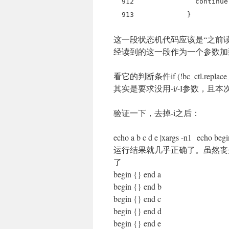
912 continue
913 }
这一段状态机代码应该是“之前
经读到的这一段作为一个参数
看它的判断条件if (!bc_ctl.replace_
其实是要求没用-i/-I参数，且
验证一下，去掉-i之后：
echo a b c d e |xargs -n1 echo beg
运行结果就几乎正确了。虽然丧
了
begin {} end a
begin {} end b
begin {} end c
begin {} end d
begin {} end e