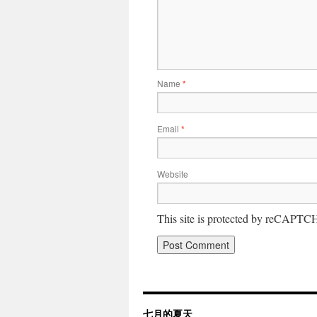
Name
*
Email
*
Website
This site is protected by reCAPT
七月的夏天