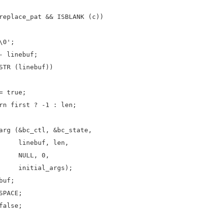
ce_pat && ISBLANK (c))
0';
inebuf;
linebuf))
rue;
 ? -1 : len;
c_ctl, &bc_state,
f, len,
, 0,
l_args);
uf;
ACE;
lse;