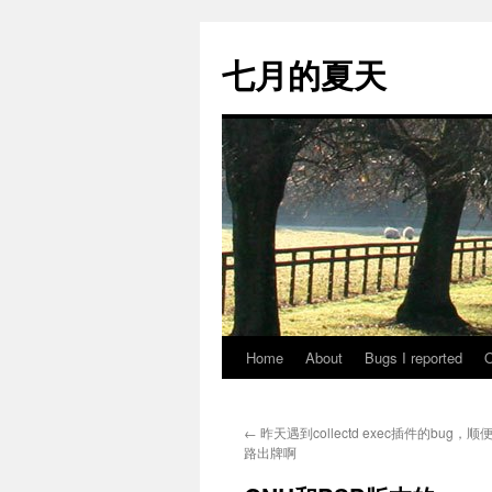
Skip
to
七月的夏天
content
Home
About
Bugs I reported
O
←
昨天遇到collectd exec插件的bug
路出牌啊