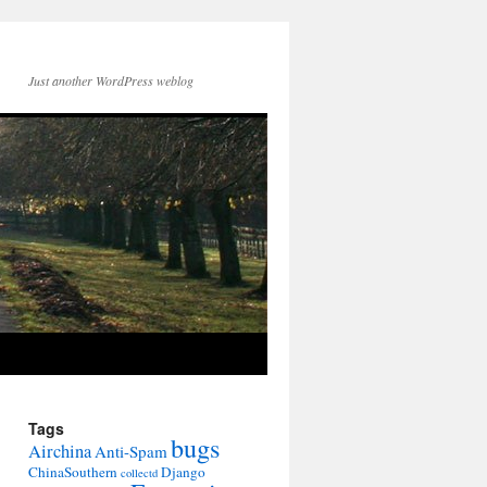
Just another WordPress weblog
Tags
bugs
Airchina
Anti-Spam
ChinaSouthern
Django
collectd