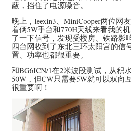
蔽，挡住了电源噪音。
晚上，leexin3、MiniCooper
着俩5W手台和770H天线来看我的
了一下信号，发现受楼房、铁路影
四台网收到了东北三环太阳宫的信
置、功率也都很重要。
和BG6ICN/1在2米波段测试，从积
50W，但CW只需要5W就可以双向
很重要啊！