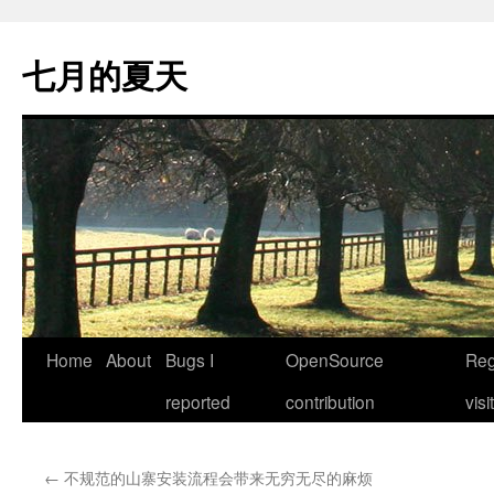
Skip
to
七月的夏天
content
Home
About
Bugs I
OpenSource
Reg
reported
contribution
visi
←
不规范的山寨安装流程会带来无穷无尽的麻烦