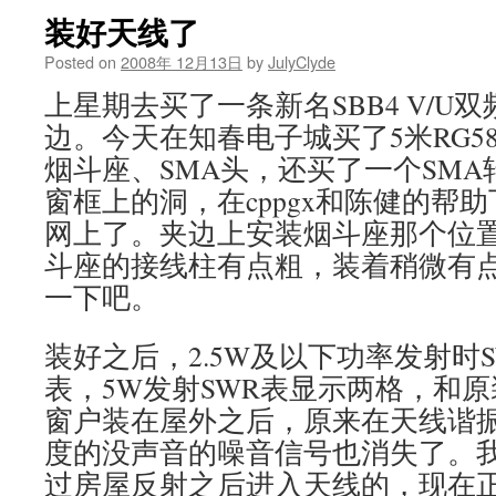
装好天线了
Posted on
2008年 12月13日
by
JulyClyde
上星期去买了一条新名SBB4 V/U
边。今天在知春电子城买了5米RG5
烟斗座、SMA头，还买了一个SMA
窗框上的洞，在cppgx和陈健的帮
网上了。夹边上安装烟斗座那个位
斗座的接线柱有点粗，装着稍微有
一下吧。
装好之后，2.5W及以下功率发射时
表，5W发射SWR表显示两格，和
窗户装在屋外之后，原来在天线谐振
度的没声音的噪音信号也消失了。
过房屋反射之后进入天线的，现在